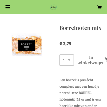
Ga
direct
naar
de
Borrelnoten mix
hoofdinhoud
€ 2,79
In
winkelwagen
Een borrel is pas écht
compleet met een handje
noten! Deze
BORREL-
notenmix
(45 gram) is een
heerlijke mix van onder