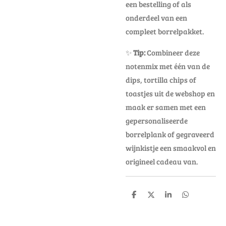
een bestelling of als
onderdeel van een
compleet borrelpakket.
✨
Tip:
Combineer deze
notenmix met één van de
dips, tortilla chips of
toastjes uit de webshop en
maak er samen met een
gepersonaliseerde
borrelplank of gegraveerd
wijnkistje een smaakvol en
origineel cadeau van.
D
D
S
D
e
e
h
e
l
e
a
l
e
l
r
e