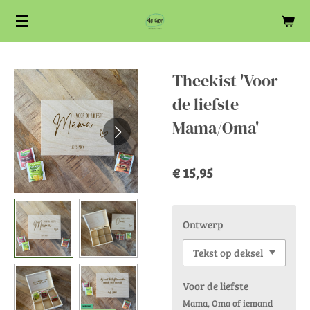
Ga
direct
naar
de
Theekist 'Voor
hoofdinhoud
de liefste
Mama/Oma'
€ 15,95
Ontwerp
Voor de liefste
Mama, Oma of iemand