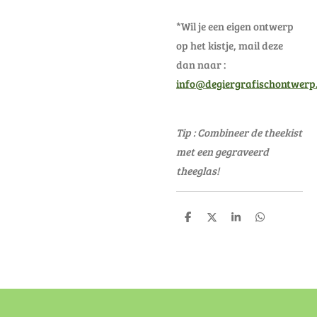
*Wil je een eigen ontwerp
op het kistje, mail deze
dan naar :
info@degiergrafischontwerp.
Tip : Combineer de theekist
met een gegraveerd
theeglas!
D
D
S
D
e
e
h
e
l
e
a
l
e
l
r
e
n
e
n