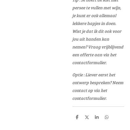
persee te vullen met wijn,
je kunt er ook allemaal
lekkere hapjes in doen.
Wist je dat ik dit ook voor
jou uit handen kan
nemen? Vraag vrijblijvend
een offerte aan via het
contactformulier.
Optie : Liever eerst het
ontwerp bespreken? Neem
contact op via het
contactformulier.
D
D
S
D
e
e
h
e
l
e
a
l