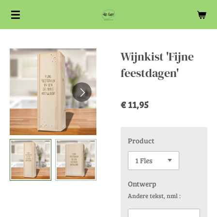
Ga
direct
naar
de
Wijnkist 'Fijne
hoofdinhoud
feestdagen'
€ 11,95
Product
Ontwerp
Andere tekst, nml :