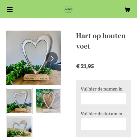
Ga
direct
naar
de
Hart op houten
hoofdinhoud
voet
€ 21,95
Vul hier de namen in
Vul hier de datum in